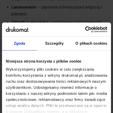
Laminowanie
– zapewnia ochronę przed wilgocią i
plamami.
Okładki z ekoskóry
– prestiżowe rozwiązanie dla
ekskluzywnych restauracji.
Oprawa spiralna
– wygodna i łatwa do aktualizacji.
Zgoda
Szczegóły
O plikach cookies
Projektowanie kart menu zacznij od stworzenia spójnej z
Twoją marką wizji.
Niniejsza strona korzysta z plików cookie
Menu restauracji – jak zrobić wersję
Wykorzystujemy pliki cookies w celu zwiększania
cyfrową?
komfortu korzystania z witryny drukomat.pl, analizowania
ruchu oraz dostosowywania treści reklamowych naszym
Coraz więcej restauracji decyduje się na połączenie
użytkownikom. Udostępniamy również informacje o
tradycyjnego menu z wersją cyfrową. Kod QR
korzystaniu z naszej witryny podmiotom takim jak: media
społecznościowe, reklamodawcy oraz firmy świadczące
umieszczony na stoliku pozwala klientom szybko
usługi analizy danych. Pliki te przetwarzane są w oparciu
przejrzeć ofertę na telefonie, co zwiększa wygodę i
o prawnie uzasadniony interes, a w niektórych