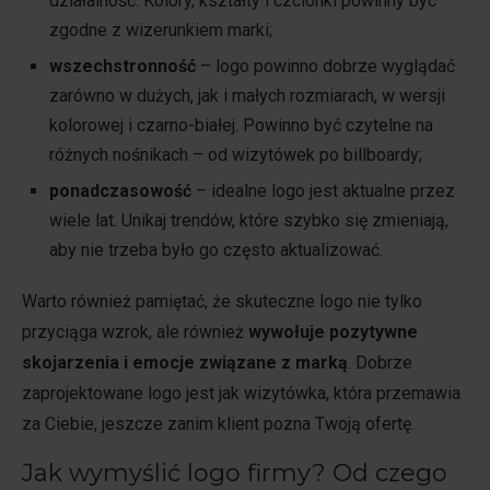
działalność. Kolory, kształty i czcionki powinny być
zgodne z wizerunkiem marki;
wszechstronność
– logo powinno dobrze wyglądać
zarówno w dużych, jak i małych rozmiarach, w wersji
kolorowej i czarno-białej. Powinno być czytelne na
różnych nośnikach – od wizytówek po billboardy;
ponadczasowość
– idealne logo jest aktualne przez
wiele lat. Unikaj trendów, które szybko się zmieniają,
aby nie trzeba było go często aktualizować.
Warto również pamiętać, że skuteczne logo nie tylko
przyciąga wzrok, ale również
wywołuje pozytywne
skojarzenia i emocje związane z marką
. Dobrze
zaprojektowane logo jest jak wizytówka, która przemawia
za Ciebie, jeszcze zanim klient pozna Twoją ofertę.
Jak wymyślić logo firmy? Od czego