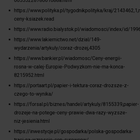
6655522878061088a.html
https://www.polityka.pl/tygodnikpolityka/kraj/2143462,1,
ceny-ksiazek.read
https://www.radio.bialystok.pl/wiadomosci/index/id/199
https://www.lakiernictwo.net/dzial/149-
wydarzenia/artykuly/coraz-drozej,4305
https://www.bankier.pl/wiadomosc/Ceny-energii-
rosna-w-calej-Europie-Podwyzkom-nie-ma-konca-
8215952.html
https://portaart.pl/papier-i-tektura-coraz-drozsze-z-
czego-to-wynika/
https://forsal.pl/biznes/handel/artykuly/8155339,papier-
drozeje-na-potege-ceny-prawie-dwa-razy-wyzsze-
niz-jesienia.html
https://inwestycje.pl/gospodarka/polska-gospodarka-
traci-na-wzroscie-cen-surowcow/