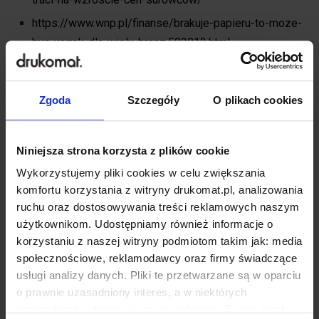
https://www.wnp.pl/finanse/brakuje-papieru-to-moze-
byc-wyrok-dla-wielu-branz,502012.html
https://www.printweek.com/news/article/paper-
prices-keep-going-up
Zgoda
Szczegóły
O plikach cookies
1 komentarz
Niniejsza strona korzysta z plików cookie
3
Wykorzystujemy pliki cookies w celu zwiększania
komfortu korzystania z witryny drukomat.pl, analizowania
poprzedni post
ruchu oraz dostosowywania treści reklamowych naszym
NADCHODZĄCY ROK BĘDZIE VERY PERI!
użytkownikom. Udostępniamy również informacje o
POZNAJ KOLOR INSTYTUTU PANTONE NA
korzystaniu z naszej witryny podmiotom takim jak: media
2022
społecznościowe, reklamodawcy oraz firmy świadczące
następny post
usługi analizy danych. Pliki te przetwarzane są w oparciu
DRUKOMAT & BE THE ONE. KRÓTKA HISTORIA
o prawnie uzasadniony interes, a w niektórych
PRZYJAŹNI, UTRWALONA NA
przypadkach odbywa się to na podstawie Twojej zgody.
POLIGRAFICZNEJ KLISZY