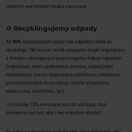
lokalnym warsztatom terapii zajęciowej.
♻
Recyklingujemy odpady
Aż
90%
wytwarzanych przez nas odpadów trafia do
recyklingu. Tak wysoki wynik osiągamy dzięki współpracy
z firmami odbierającymi poszczególne frakcje odpadów
(makulatura, złom, opakowania zwrotne, odpad palet
drewnianych, zużyte opakowania plastikowe i metalowe
po komponentach do produkcji, zużyte urządzenia
elektryczne, świetlówki, itp.).
Pozostałe 10% kierowane jest do utylizacji, choć
pracujemy nad tym, aby i ten wskaźnik obniżyć.
To jedne z najważniejszych działań, jakie wdrażamy, aby