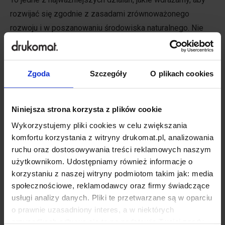
rozwijać się zgodnie z zasadami zrównoważonego
rozwoju i w poszanowaniu środowiska naturalnego. Nie
stawiamy tutaj kropki — każdy kolejny krok, który będzie
zbliżać nas do bardziej zielonego druku, będziemy
opisywać w następnej aktualizacji tego artykułu.
Zgoda
Szczegóły
O plikach cookies
Może cię zainteresować
↓
Niniejsza strona korzysta z plików cookie
Wykorzystujemy pliki cookies w celu zwiększania
komfortu korzystania z witryny drukomat.pl, analizowania
ruchu oraz dostosowywania treści reklamowych naszym
użytkownikom. Udostępniamy również informacje o
korzystaniu z naszej witryny podmiotom takim jak: media
społecznościowe, reklamodawcy oraz firmy świadczące
usługi analizy danych. Pliki te przetwarzane są w oparciu
o prawnie uzasadniony interes, a w niektórych
przypadkach odbywa się to na podstawie Twojej zgody.