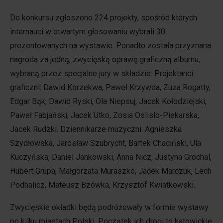
Do konkursu zgłoszono 224 projekty, spośród których
internauci w otwartym głosowaniu wybrali 30
prezentowanych na wystawie. Ponadto została przyznana
nagroda za jedną, zwycięską oprawę graficzną albumu,
wybraną przez specjalne jury w składzie: Projektanci
graficzni: Dawid Korzekwa, Paweł Krzywda, Zuza Rogatty,
Edgar Bąk, Dawid Ryski, Ola Niepsuj, Jacek Kołodziejski,
Paweł Fabjański, Jacek Utko, Zosia Oslislo-Piekarska,
Jacek Rudzki. Dziennikarze muzyczni: Agnieszka
Szydłowska, Jarosław Szubrycht, Bartek Chaciński, Ula
Kuczyńska, Daniel Jankowski, Anna Nicz, Justyna Grochal,
Hubert Grupa, Małgorzata Muraszko, Jacek Marczuk, Lech
Podhalicz, Mateusz Bzówka, Krzysztof Kwiatkowski.
Zwycięskie okładki będą podróżowały w formie wystawy
po kilku miastach Polski. Początek ich drogi to katowickie