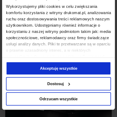
Wykorzystujemy pliki cookies w celu zwiększania
komfortu korzystania z witryny drukomat.pl, analizowania
ruchu oraz dostosowywania treści reklamowych naszym
użytkownikom. Udostępniamy również informacje o
korzystaniu z naszej witryny podmiotom takim jak: media
społecznościowe, reklamodawcy oraz firmy świadczące
usługi analizy danych. Pliki te przetwarzane są w oparciu
o prawnie uzasadniony interes, a w niektórych
przypadkach odbywa się to na podstawie Twojej zgody.
Niektóre z plików cookies dostarczane i przetwarzane są
Akceptuję wszystkie
przez naszych zewnętrznych partnerów, z których listą
możesz zapoznać się poniżej. Klikając “Akceptuję
wszystkie” wyrażasz zgodę na użycie przez nas
Dostosuj
wszystkich wymienionych wcześniej rodzajów cookies
(ciasteczek). Jeśli klikniesz "Odrzucam wszystkie",
Odrzucam wszystkie
użyjemy tylko cookies niezbędnych do działania naszej
strony. Jeżeli chcesz samodzielnie zdecydować, jakie
typy ciasteczek zostaną wykorzystane, kliknij