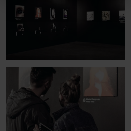
“Dostosuj”.