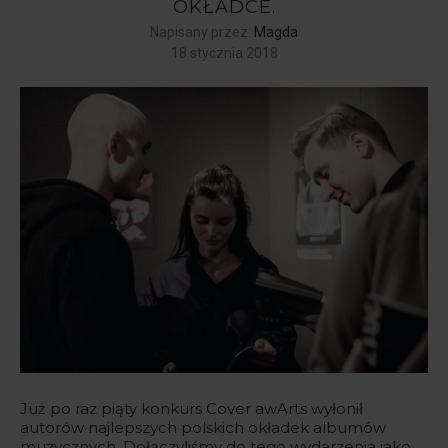
OKŁADCE.
Napisany przez:
Magda
18 stycznia 2018
Już po raz piąty konkurs Cover awArts wyłonił
autorów najlepszych polskich okładek albumów
muzycznych. Dołączyliśmy do tego wydarzenia jako