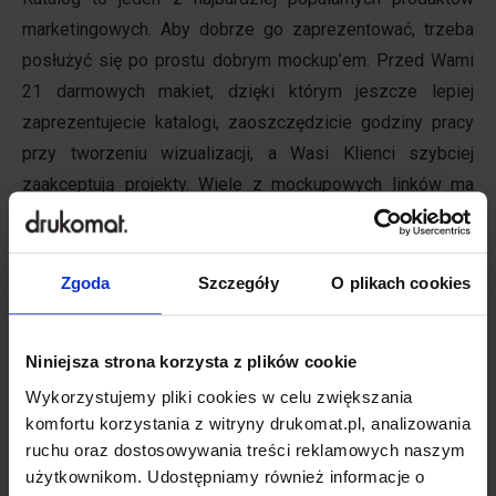
marketingowych. Aby dobrze go zaprezentować, trzeba
posłużyć się po prostu dobrym mockup’em. Przed Wami
21 darmowych makiet, dzięki którym jeszcze lepiej
zaprezentujecie katalogi, zaoszczędzicie godziny pracy
przy tworzeniu wizualizacji, a Wasi Klienci szybciej
zaakceptują projekty. Wiele z mockupowych linków ma
dodatkowo różne warianty prezentacji katalogów.
Przekonani? Jeżeli tak, to skierujcie kursor na różowy font
lub zdjęcie, a w nowym oknie pojawi się dzisiejszy
Zgoda
Szczegóły
O plikach cookies
bohater.
Niniejsza strona korzysta z plików cookie
PRZECZYTAJ ARTYKUŁ
Wykorzystujemy pliki cookies w celu zwiększania
komfortu korzystania z witryny drukomat.pl, analizowania
20 sierpnia 2015
2 komentarze
ruchu oraz dostosowywania treści reklamowych naszym
użytkownikom. Udostępniamy również informacje o