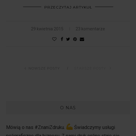
PRZECZYTAJ ARTYKUŁ
29 kwietnia 2015
23 komentarze
NOWSZE POSTY
STARSZE POSTY
O NAS
Mówią o nas #ZnaniZdruku.
Świadczymy usługi
poligraficzne dla biznesu. Z nami druk online staje się