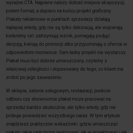
wyraźne CTA. Najpierw należy dobrać miejsce ekspozycji,
potem format, a dopiero na końcu projekt graficzny.
Plakaty reklamowe w punktach sprzedaży działają
najlepiej wtedy, gdy nie są tylko dekoracją, ale wspierają
konkretny cel: zatrzymują wzrok, pomagają podjąć
decyzję, kierują do promocji albo przypominają o ofercie w
odpowiednim momencie. Sam ładny projekt nie wystarczy.
Plakat musi być dobrze umieszczony, czytelny z
właściwej odległości i dopasowany do tego, co klient ma
zrobić po jego zauważeniu.
W sklepie, salonie usługowym, restauracji, punkcie
odbioru czy showroomie plakat może pracować na
sprzedaż bardzo skutecznie, ale tylko wtedy, gdy nie
próbuje powiedzieć wszystkiego naraz. W tym artykule
znajdziesz praktyczne wskazówki: gdzie umieszczać
plakaty, jakie cele mogą realizować, jak je projektować i jak